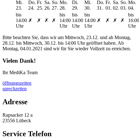
Mi.
Do.
Fr.
Sa.
So.
Mo.
Di.
Mi.
Do.
Fr.
Sa.
So.
Mo.
23.
24.
25.
26.
27.
28.
29.
30.
31.
01.
02.
03.
04.
bis
bis
bis
bis
bis
14:00
✗
✗
✗
✗
14:00
14:00
14:00
✗
✗
✗
✗
16:0
Uhr
Uhr
Uhr
Uhr
Uhr
Bitte beachten Sie, dass wir am Mittwoch, 23.12. und ab Montag,
28.12. bis Mittwoch, 30.12. bis 14:00 Uhr geöffnet haben. Ab
Montag, 04.01.2021 sind wir für Sie wieder Vollzeit zu erreichen.
Vielen Dank!
Ihr MediKa Team
öffnungszeiten
sprechzeiten
Adresse
Rapsacker 12 a
23556 Lübeck
Service Telefon