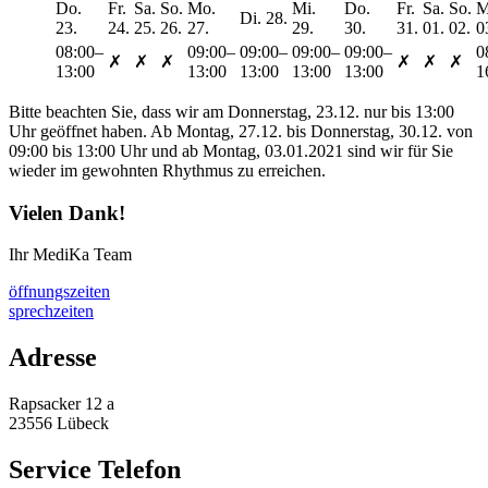
Do.
Fr.
Sa.
So.
Mo.
Mi.
Do.
Fr.
Sa.
So.
M
Di. 28.
23.
24.
25.
26.
27.
29.
30.
31.
01.
02.
0
08:00–
09:00–
09:00–
09:00–
09:00–
0
✗
✗
✗
✗
✗
✗
13:00
13:00
13:00
13:00
13:00
1
Bitte beachten Sie, dass wir am Donnerstag, 23.12. nur bis 13:00
Uhr geöffnet haben. Ab Montag, 27.12. bis Donnerstag, 30.12. von
09:00 bis 13:00 Uhr und ab Montag, 03.01.2021 sind wir für Sie
wieder im gewohnten Rhythmus zu erreichen.
Vielen Dank!
Ihr MediKa Team
öffnungszeiten
sprechzeiten
Adresse
Rapsacker 12 a
23556 Lübeck
Service Telefon