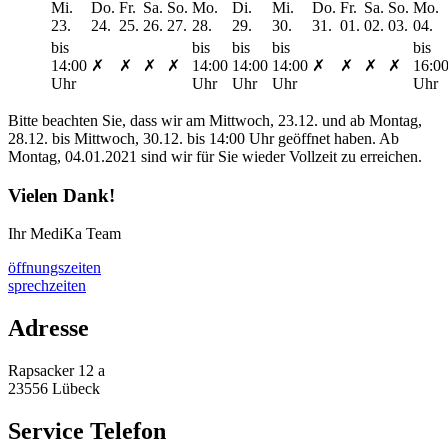
Mi.
Do.
Fr.
Sa.
So.
Mo.
Di.
Mi.
Do.
Fr.
Sa.
So.
Mo.
23.
24.
25.
26.
27.
28.
29.
30.
31.
01.
02.
03.
04.
bis
bis
bis
bis
bis
14:00
✗
✗
✗
✗
14:00
14:00
14:00
✗
✗
✗
✗
16:0
Uhr
Uhr
Uhr
Uhr
Uhr
Bitte beachten Sie, dass wir am Mittwoch, 23.12. und ab Montag,
28.12. bis Mittwoch, 30.12. bis 14:00 Uhr geöffnet haben. Ab
Montag, 04.01.2021 sind wir für Sie wieder Vollzeit zu erreichen.
Vielen Dank!
Ihr MediKa Team
öffnungszeiten
sprechzeiten
Adresse
Rapsacker 12 a
23556 Lübeck
Service Telefon